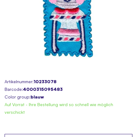
Skip
Artikelnummer:
10233078
to
Barcode:
4000315095483
the
Color group:
blauw
beginning
Auf Vorrat - Ihre Bestellung wird so schnell wie möglich
of
verschickt
the
images
gallery