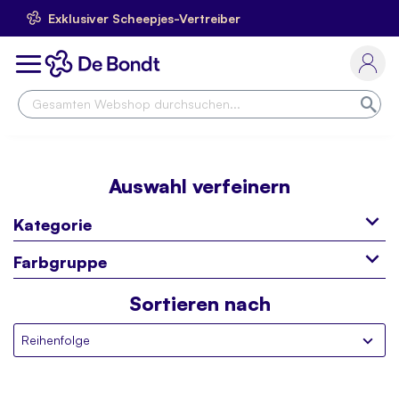
Exklusiver Scheepjes-Vertreiber
Skip
to
Toggle
Content
Nav
Suc
Auswahl verfeinern
Kategorie
Farbgruppe
Sortieren nach