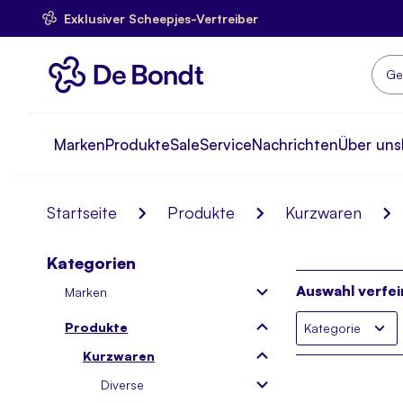
Exklusiver Scheepjes-Vertreiber
Skip
to
Content
Such
Marken
Produkte
Sale
Service
Nachrichten
Über uns
Startseite
Produkte
Kurzwaren
Kategorien
Auswahl verfei
Marken
Produkte
Kategorie
Kurzwaren
Diverse