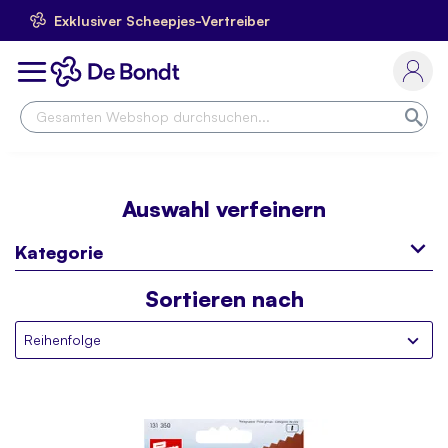
Exklusiver Scheepjes-Vertreiber
Skip
to
Toggle
Content
Nav
Suc
Auswahl verfeinern
Kategorie
Sortieren nach