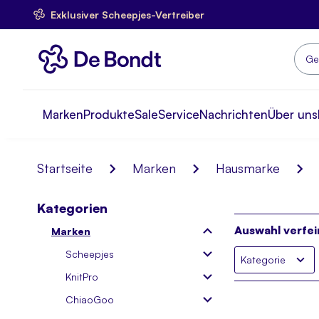
Exklusiver Scheepjes-Vertreiber
Skip
to
Content
Such
Marken
Produkte
Sale
Service
Nachrichten
Über uns
Startseite
Marken
Hausmarke
Kategorien
Auswahl verfei
Marken
Scheepjes
Kategorie
KnitPro
ChiaoGoo