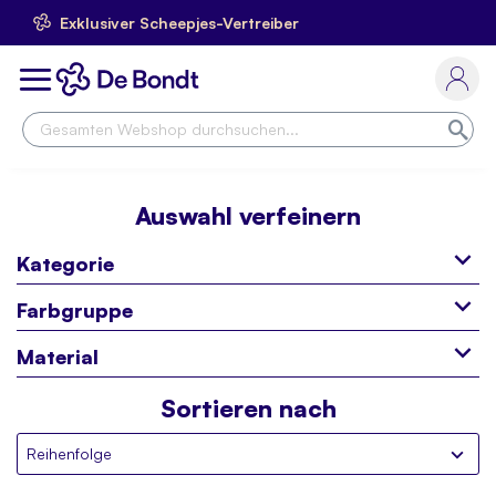
Exklusiver Scheepjes-Vertreiber
Skip
to
Toggle
Content
Nav
Suc
Auswahl verfeinern
Kategorie
Farbgruppe
Material
Sortieren nach