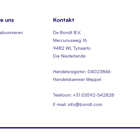
ie uns
Kontakt
 abonnieren
De Bondt B.V.
Mercuriusweg 16
9482 WL Tynaarlo
Die Niederlande
Handelsregister: 04023846
Handelskammer Meppel
Telefoon: +31 (0)592-542828
E-mail: info@bondt.com
aftungsausschluss
Datenschutzerklärung (DSGVO)
Cookie-Richtlinie