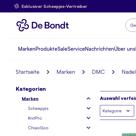
Exklusiver Scheepjes-Vertreiber
Skip
to
Content
Such
Marken
Produkte
Sale
Service
Nachrichten
Über uns
Startseite
Marken
DMC
Nadel
Kategorien
Auswahl verfei
Marken
Scheepjes
Kategorie
KnitPro
ChiaoGoo