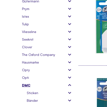
Gütermann
Prym
Istex
Tulip
Vlieseline
Seeknit
Clover
The Oxford Company
Hausmarke
Opry
Opti
DMC
Sticken
Bänder