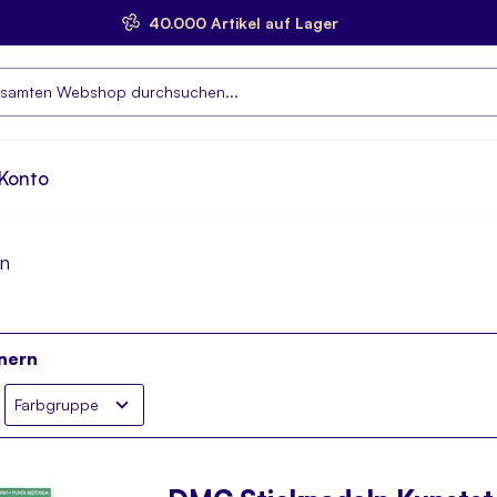
40.000 Artikel auf Lager
e
Konto
n
nern
Farbgruppe