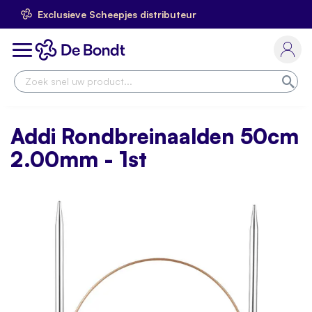
Exclusieve Scheepjes distributeur
Ga
naar
Toggle
de
Nav
inhoud
Zoe
Addi Rondbreinaalden 50cm
2.00mm - 1st
Skip
to
the
end
of
the
images
gallery