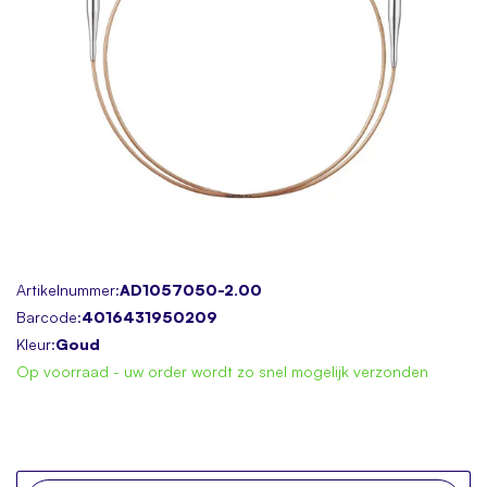
Skip
Artikelnummer:
AD1057050-2.00
to
Barcode:
4016431950209
the
Kleur:
Goud
beginning
Op voorraad - uw order wordt zo snel mogelijk verzonden
of
the
images
gallery