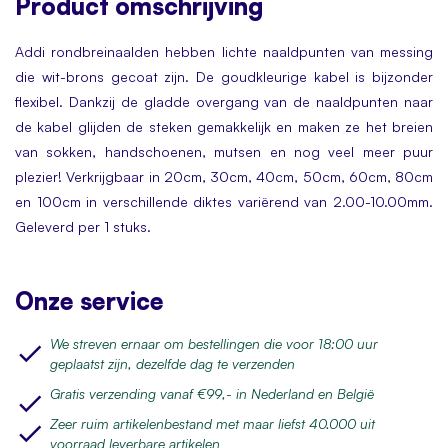
Product
omschrijving
Addi Rondbreinaalden 50cm 3.50mm - 1st
Addi rondbreinaalden hebben lichte naaldpunten van messing
Addi Rondbreinaalden 50cm 3.75mm - 1st
die wit-brons gecoat zijn. De goudkleurige kabel is bijzonder
flexibel. Dankzij de gladde overgang van de naaldpunten naar
de kabel glijden de steken gemakkelijk en maken ze het breien
Addi Rondbreinaalden 50cm 4.00mm - 1st
van sokken, handschoenen, mutsen en nog veel meer puur
plezier! Verkrijgbaar in 20cm, 30cm, 40cm, 50cm, 60cm, 80cm
Addi Rondbreinaalden 50cm 4.50mm - 1st
en 100cm in verschillende diktes variërend van 2.00-10.00mm.
Geleverd per 1 stuks.
Addi Rondbreinaalden 50cm 5.00mm - 1st
Onze service
Addi Rondbreinaalden 50cm 5.50mm - 1st
We streven ernaar om bestellingen die voor 18:00 uur
geplaatst zijn, dezelfde dag te verzenden
Addi Rondbreinaalden 50cm 6.00mm - 1st
Gratis verzending vanaf €99,- in Nederland en België
Zeer ruim artikelenbestand met maar liefst 40.000 uit
voorraad leverbare artikelen