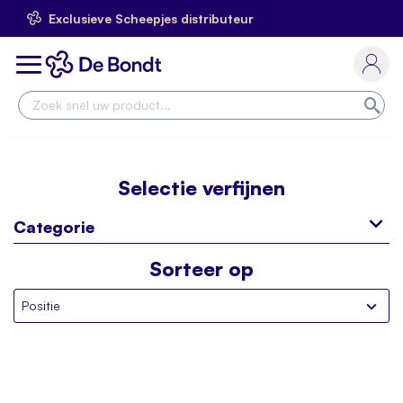
Exclusieve Scheepjes distributeur
Ga
naar
Toggle
de
Nav
inhoud
Zoe
Selectie verfijnen
Categorie
Sorteer op