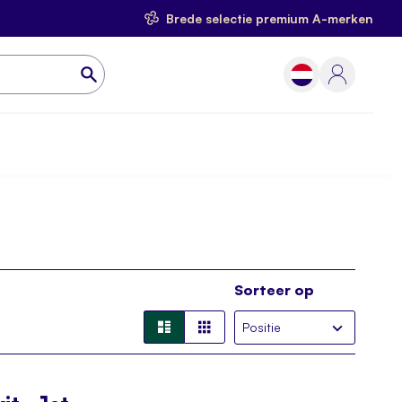
Brede selectie premium A-merken
Sorteer op
Lijst
Foto-
tabel