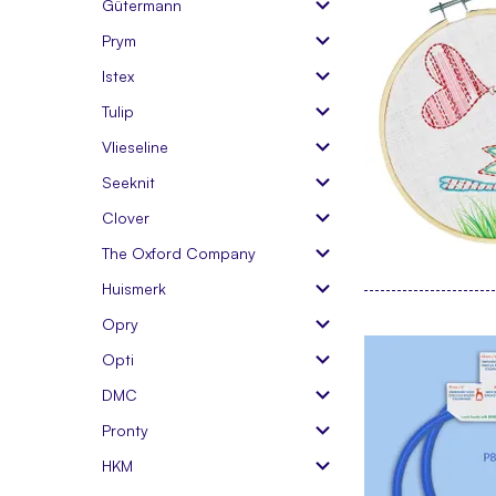
Gütermann
Prym
Istex
Tulip
Vlieseline
Seeknit
Clover
The Oxford Company
Huismerk
Opry
Opti
DMC
Pronty
HKM