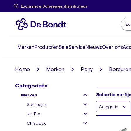
Exclusieve Scheepjes distributeur
Ga
naar
de
inhoud
Zoek
Merken
Producten
Sale
Service
Nieuws
Over ons
Ac
Home
Merken
Pony
Bordure
Categorieën
Selectie verfij
Merken
Scheepjes
Categorie
KnitPro
ChiaoGoo