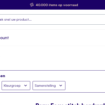
40.000 items op voorraad
count
n
nen
Kleurgroep
Samenstelling