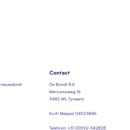
Contact
nieuwsbrief
De Bondt B.V.
Mercuriusweg 16
9482 WL Tynaarlo
K.v.K. Meppel 04023846
Telefoon: +31 (0)592-542828