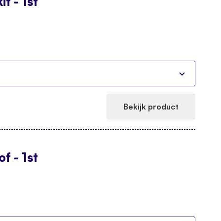
t - 1st
Bekijk product
f - 1st