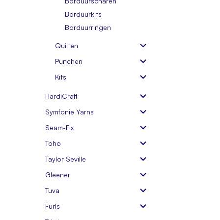
Borduurscharen
Borduurkits
Borduurringen
Quilten
Punchen
Kits
HardiCraft
Symfonie Yarns
Seam-Fix
Toho
Taylor Seville
Gleener
Tuva
Furls