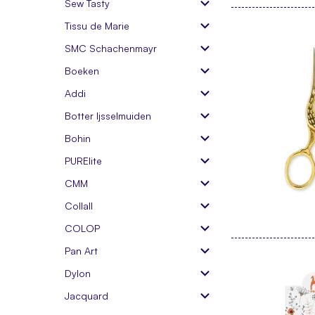
Sew Tasty
Tissu de Marie
SMC Schachenmayr
Boeken
Addi
Botter Ijsselmuiden
Bohin
PURElite
CMM
Collall
COLOP
Pan Art
Dylon
Jacquard