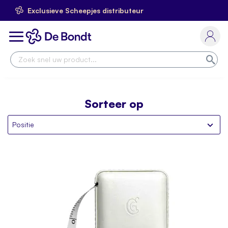
Exclusieve Scheepjes distributeur
Ga
naar
Toggle
de
Nav
inhoud
Zoe
Sorteer op