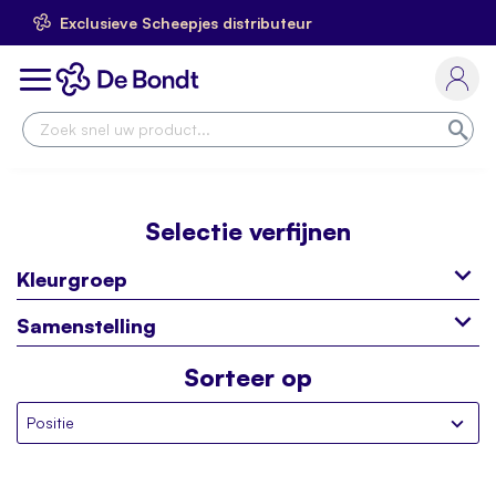
Exclusieve Scheepjes distributeur
Ga
naar
Toggle
de
Nav
inhoud
Zoe
Selectie verfijnen
Kleurgroep
Samenstelling
Sorteer op