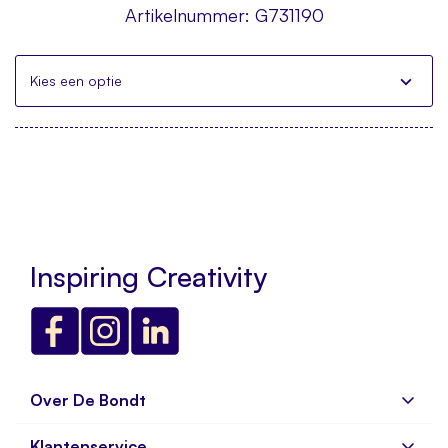
Artikelnummer:
G731190
Kies een optie
Inspiring Creativity
Over De Bondt
Klantenservice
Over ons