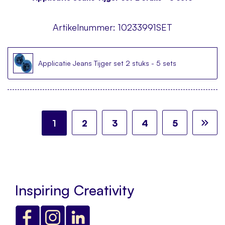
Artikelnummer:
10233991SET
Applicatie Jeans Tijger set 2 stuks - 5 sets
Pagina
U lees momenteel pagina
Pagina
Pagina
Pagina
Pagina
Pa
Vo
1
2
3
4
5
Inspiring Creativity