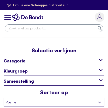
Exclusieve Scheepjes distributeur
Ga
naar
Toggle
de
Nav
inhoud
Zoe
Selectie verfijnen
Categorie
Kleurgroep
Samenstelling
Sorteer op