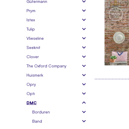
Gütermann
Prym
Istex
Tulip
Vlieseline
Seeknit
Clover
The Oxford Company
Huismerk
Opry
Opti
DMC
Borduren
Band