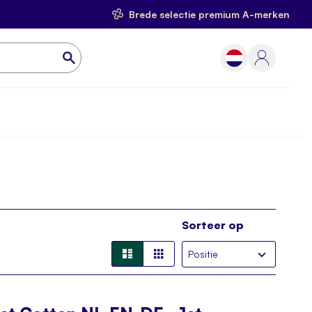
Brede selectie premium A-merken
Sorteer op
Lijst
Foto-
tabel