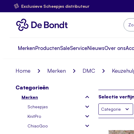
Exclusieve Scheepjes distributeur
Ga
naar
de
inhoud
Zoek
Merken
Producten
Sale
Service
Nieuws
Over ons
Ac
Home
Merken
DMC
Keuzehul
Categorieën
Selectie verfij
Merken
Scheepjes
Categorie
KnitPro
ChiaoGoo