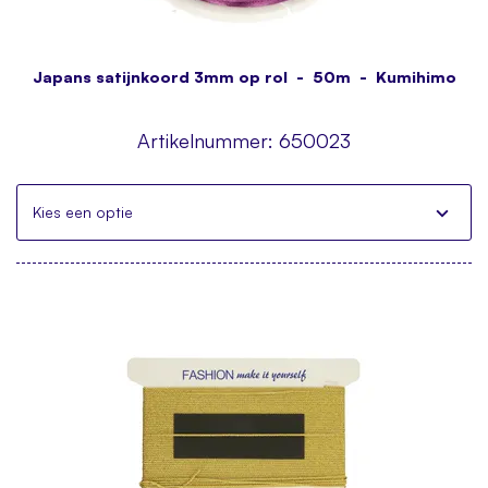
Japans satijnkoord 3mm op rol - 50m - Kumihimo
Artikelnummer:
650023
Kies een optie