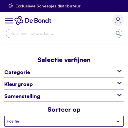
Exclusieve Scheepjes distributeur
Ga
naar
Toggle
de
Nav
inhoud
Zoe
Selectie verfijnen
Categorie
Kleurgroep
Samenstelling
Sorteer op