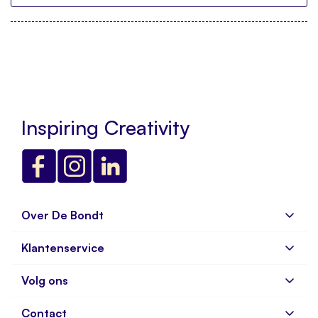
Inspiring Creativity
Over De Bondt
Klantenservice
Over ons
Bedrijfsgegevens
Volg ons
Veelgestelde vragen
Vacatures
Verzenden en Retourneren
Contact
Aanmelden nieuwsbrief