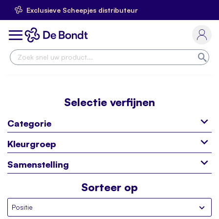
Exclusieve Scheepjes distributeur
Ga
naar
Toggle
de
Nav
inhoud
Zoe
Selectie verfijnen
Categorie
Kleurgroep
Samenstelling
Sorteer op