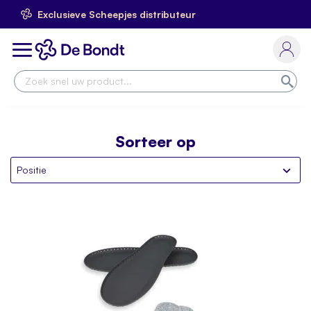
Exclusieve Scheepjes distributeur
Ga
naar
Toggle
de
Nav
inhoud
Zoe
Sorteer op