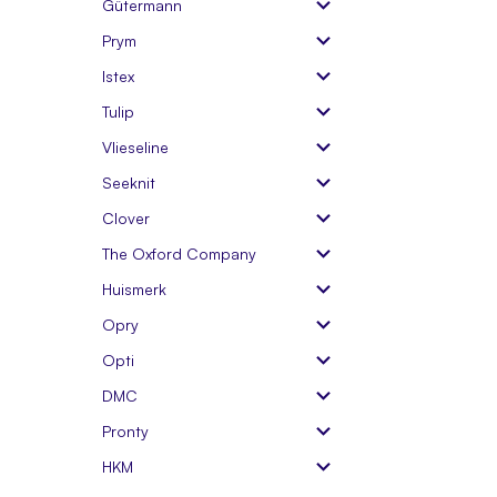
Gütermann
Prym
Istex
Tulip
Vlieseline
Seeknit
Clover
The Oxford Company
Huismerk
Opry
Opti
DMC
Pronty
HKM