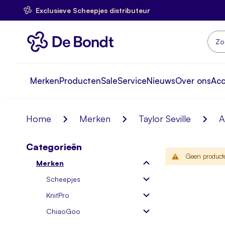
Exclusieve Scheepjes distributeur
Ga
naar
de
inhoud
Zoek
Merken
Producten
Sale
Service
Nieuws
Over ons
Ac
Home
Merken
Taylor Seville
A
Categorieën
Geen producte
Merken
Scheepjes
KnitPro
ChiaoGoo