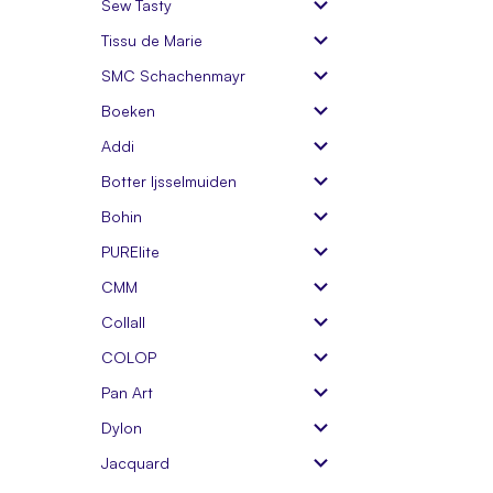
Sew Tasty
Tissu de Marie
SMC Schachenmayr
Boeken
Addi
Botter Ijsselmuiden
Bohin
PURElite
CMM
Collall
COLOP
Pan Art
Dylon
Jacquard