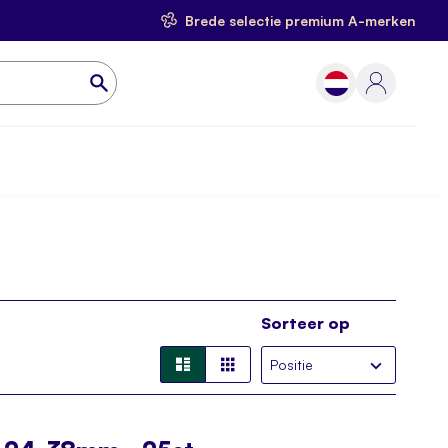
Brede selectie premium A-merken
Sorteer op
Lijst
Foto-
tabel