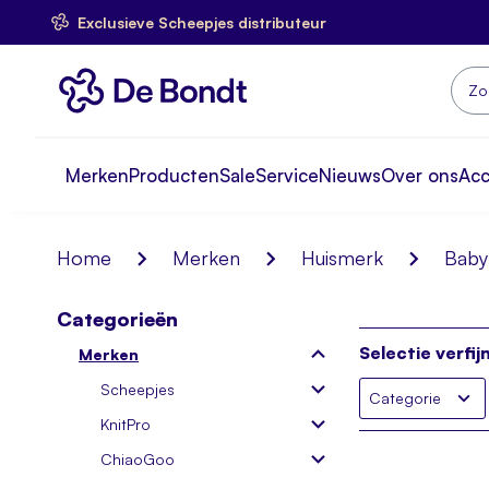
Exclusieve Scheepjes distributeur
Ga
naar
de
inhoud
Zoek
Merken
Producten
Sale
Service
Nieuws
Over ons
Ac
Home
Merken
Huismerk
Baby
Categorieën
Selectie verfij
Merken
Scheepjes
Categorie
KnitPro
ChiaoGoo