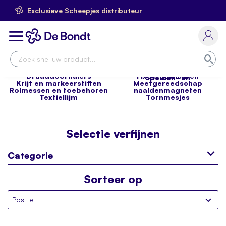
Exclusieve Scheepjes distributeur
Ga
naar
Toggle
de
Nav
inhoud
Zoe
Clips
Decoratie
Draaddoorhalers
Fixeergewichten
Spelden- en
Krijt en markeerstiften
Meetgereedschap
Rolmessen en toebehoren
naaldenmagneten
Textiellijm
Tornmesjes
Selectie verfijnen
Categorie
Sorteer op