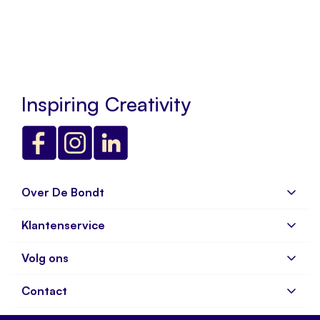
Inspiring Creativity
Over De Bondt
Klantenservice
Over ons
Bedrijfsgegevens
Volg ons
Veelgestelde vragen
Vacatures
Verzenden en Retourneren
Contact
Aanmelden nieuwsbrief
Bestellen & betalen