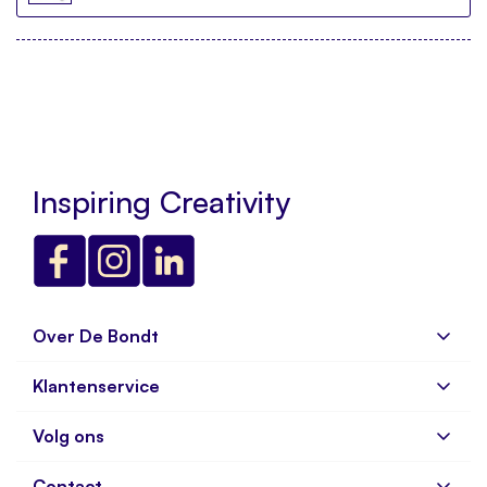
Inspiring Creativity
Over De Bondt
Klantenservice
Over ons
Bedrijfsgegevens
Volg ons
Veelgestelde vragen
Vacatures
Verzenden en Retourneren
Contact
Aanmelden nieuwsbrief