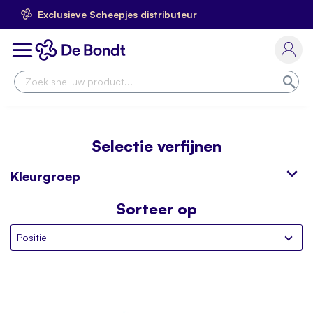
Exclusieve Scheepjes distributeur
Ga
naar
Toggle
de
Nav
inhoud
Zoe
Selectie verfijnen
Kleurgroep
Sorteer op