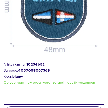
Skip
Artikelnummer:
10234652
to
Barcode:
4057058067369
the
Kleur:
blauw
beginning
Op voorraad - uw order wordt zo snel mogelijk verzonden
of
the
images
gallery