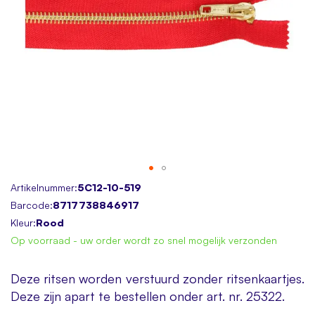
Skip
Artikelnummer:
5C12-10-519
to
Barcode:
8717738846917
the
Kleur:
Rood
beginning
Op voorraad - uw order wordt zo snel mogelijk verzonden
of
the
Deze ritsen worden verstuurd zonder ritsenkaartjes.
images
Deze zijn apart te bestellen onder art. nr. 25322.
gallery