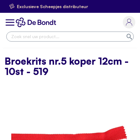
Exclusieve Scheepjes distributeur
Ga
naar
Toggle
de
Nav
inhoud
Zoe
Broekrits nr.5 koper 12cm -
10st - 519
Skip
to
the
end
of
the
images
gallery