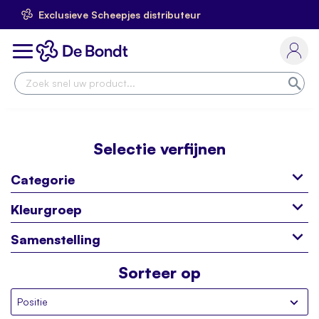
Exclusieve Scheepjes distributeur
Ga
naar
Toggle
de
Nav
inhoud
Zoe
Selectie verfijnen
Categorie
Kleurgroep
Samenstelling
Sorteer op