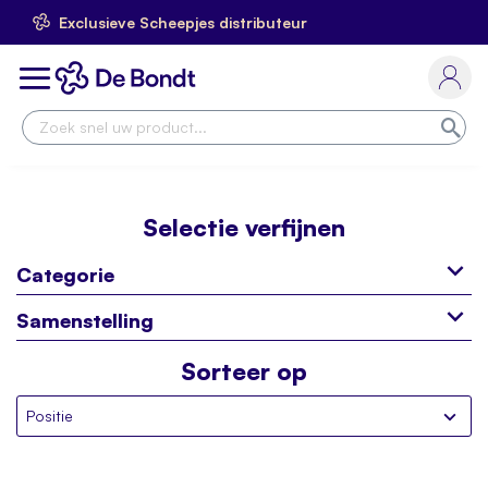
Exclusieve Scheepjes distributeur
Ga
naar
Toggle
de
Nav
inhoud
Zoe
Selectie verfijnen
Categorie
Samenstelling
Sorteer op