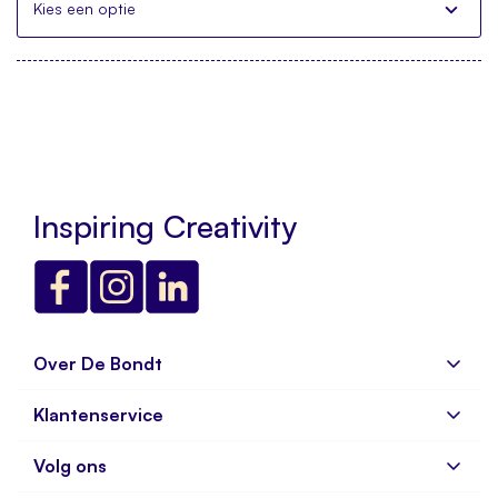
Kies een optie
Inspiring Creativity
Over De Bondt
Klantenservice
Over ons
Bedrijfsgegevens
Volg ons
Veelgestelde vragen
Vacatures