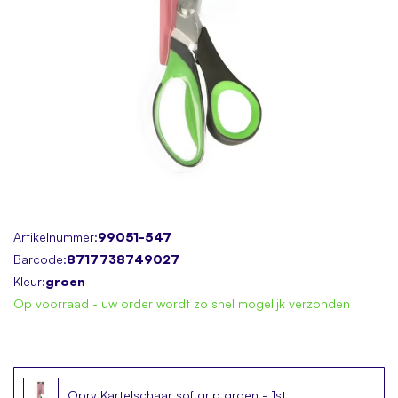
Skip
Artikelnummer:
99051-547
to
Barcode:
8717738749027
the
Kleur:
groen
beginning
Op voorraad - uw order wordt zo snel mogelijk verzonden
of
the
images
gallery
Opry Kartelschaar softgrip groen - 1st