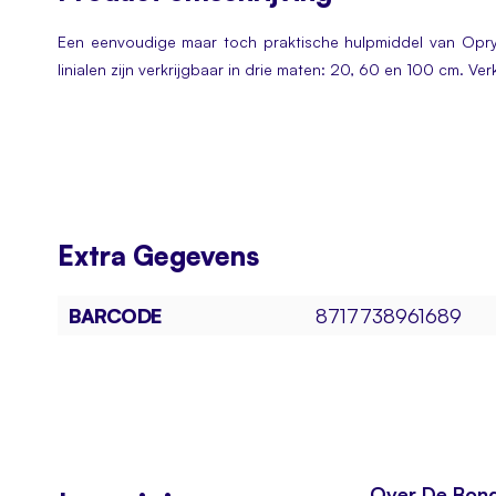
beginning
of
Een eenvoudige maar toch praktische hulpmiddel van Opry 
the
linialen zijn verkrijgbaar in drie maten: 20, 60 en 100 cm. Ver
images
gallery
Extra
Gegevens
BARCODE
8717738961689
Over De Bon