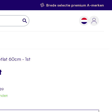
Brede selectie premium A-merken
tlat 60cm - 1st
t
89
onden