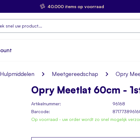
40.000 items op voorraad
count
Hulpmiddelen
Meetgereedschap
Opry Mee
Opry Meetlat 60cm - 1s
Artikelnummer:
96168
Barcode:
87177389616
Op voorraad - uw order wordt zo snel mogelijk verz