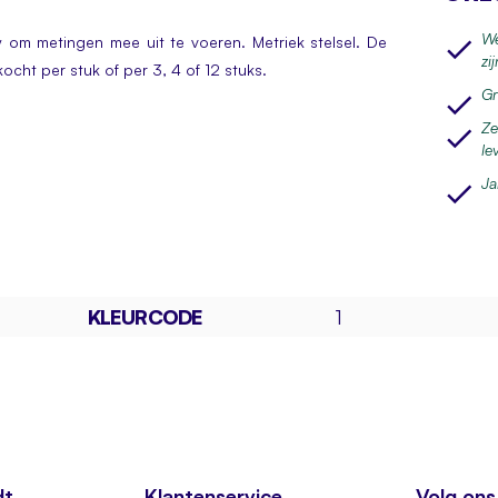
We
om metingen mee uit te voeren. Metriek stelsel. De
zi
kocht per stuk of per 3, 4 of 12 stuks.
Gr
Ze
le
Ja
KLEURCODE
1
dt
Klantenservice
Volg ons