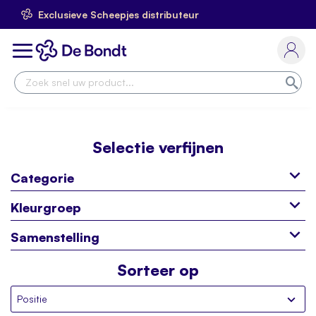
Exclusieve Scheepjes distributeur
Ga
naar
Toggle
de
Nav
inhoud
Zoe
Selectie verfijnen
Categorie
Kleurgroep
Samenstelling
Sorteer op