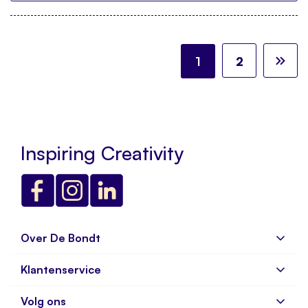
Pagina
U lees momenteel 
Pagina
Pa
Vo
1
2
Inspiring Creativity
Over De Bondt
Klantenservice
Over ons
Bedrijfsgegevens
Volg ons
Veelgestelde vragen